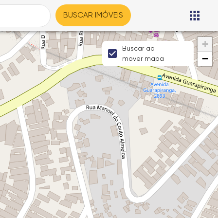
BUSCAR IMÓVEIS
+
Buscar ao
−
mover mapa