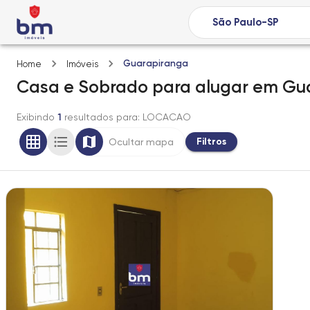
Guarapiranga
Home
Imóveis
Casa e Sobrado
para alugar
em
Gua
Exibindo
1
resultados para
: LOCACAO
Filtros
Ocultar mapa