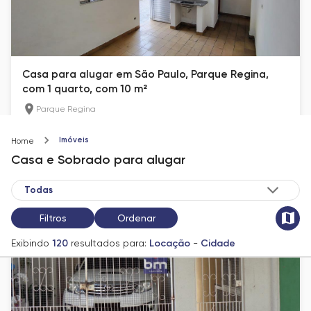
Casa para alugar em São Paulo, Parque Regina,
com 1 quarto, com 10 m²
Parque Regina
10
m²
1
Imóveis
Home
R$ 700
Casa e Sobrado
para alugar
Filtros
Ordenar
Exibindo
120
resultados para:
Locação
-
Cidade