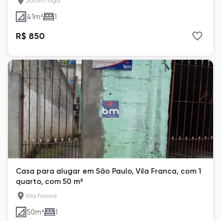
Jardim Ingá
41
m²
1
R$ 850
Casa para alugar em São Paulo, Vila Franca, com 1
quarto, com 50 m²
Vila Franca
50
m²
1