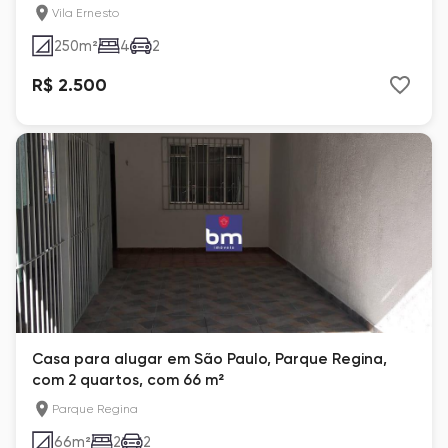
Vila Ernesto
250
m²
4
2
R$ 2.500
Casa para alugar em São Paulo, Parque Regina,
com 2 quartos, com 66 m²
Parque Regina
66
m²
2
2