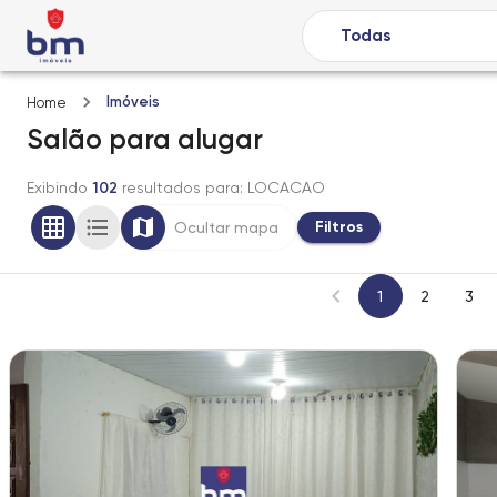
Imóveis
Home
Salão
para alugar
Exibindo
102
resultados para
: LOCACAO
Filtros
Ocultar mapa
1
2
3