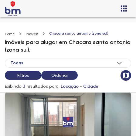
Chacara santo antonio (zona sul)
Home
Imóveis
Imóveis
para alugar
em
Chacara santo antonio
(zona sul),
Filtros
Ordenar
Exibindo
3
resultados para:
Locação
-
Cidade