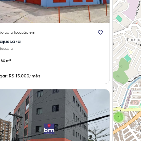
ão
para locação em
rajussara
ajussara
180 m²
gar: R$ 15.000/mês
4