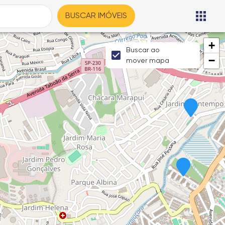
BUSCAR IMÓVEIS
+
Buscar ao
−
mover mapa