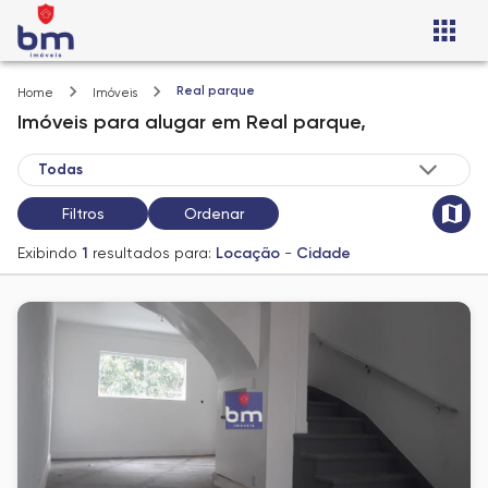
Real parque
Home
Imóveis
Imóveis
para alugar
em
Real parque,
Filtros
Ordenar
Exibindo
1
resultados para:
Locação
-
Cidade