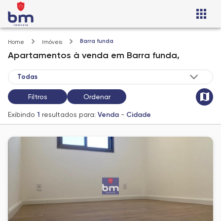
Barra funda
Home
Imóveis
Apartamentos
à venda
em
Barra funda,
Filtros
Ordenar
Exibindo
1
resultados para:
Venda
-
Cidade