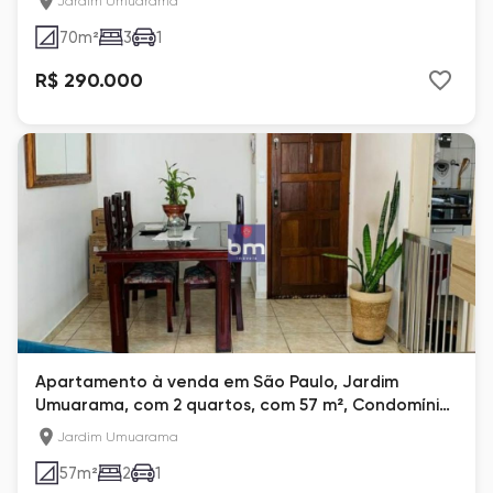
Jardim Umuarama
70
m²
3
1
R$ 290.000
Apartamento à venda em São Paulo, Jardim
Umuarama, com 2 quartos, com 57 m², Condomínio
Minas Gerais
Jardim Umuarama
57
m²
2
1