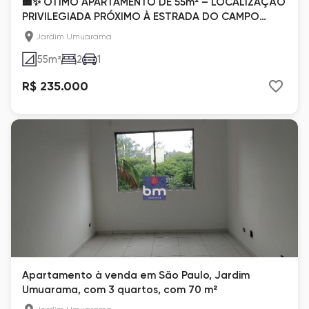
🏢✨ ÓTIMO APARTAMENTO DE 55m² – LOCALIZAÇÃO
PRIVILEGIADA PRÓXIMO À ESTRADA DO CAMPO
LIMPO! 📍🛣️
Jardim Umuarama
55
m²
2
1
R$ 235.000
Apartamento à venda em São Paulo, Jardim
Umuarama, com 3 quartos, com 70 m²