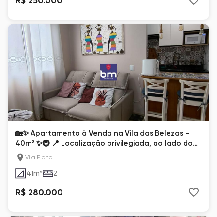
R$ 250.000
🏡✨ Apartamento à Venda na Vila das Belezas –
40m² ✨🚇 📍 Localização privilegiada, ao lado do
metrô Vila das Belezas!
Vila Plana
41
m²
2
R$ 280.000