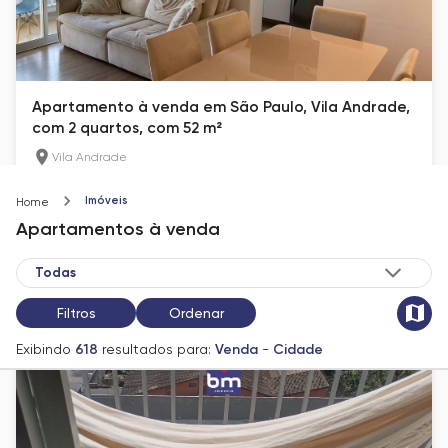
Apartamento à venda em São Paulo, Vila Andrade,
com 2 quartos, com 52 m²
Vila Andrade
52
m²
2
1
Imóveis
Home
R$ 370.000
Apartamentos
à venda
Filtros
Ordenar
Exibindo
618
resultados para:
Venda
-
Cidade