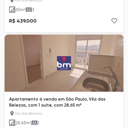
Vila das Belezas
65
m²
3
R$ 439.000
Apartamento à venda em São Paulo, Vila das
Belezas, com 1 suíte, com 28.65 m²
Vila das Belezas
28.65
m²
1