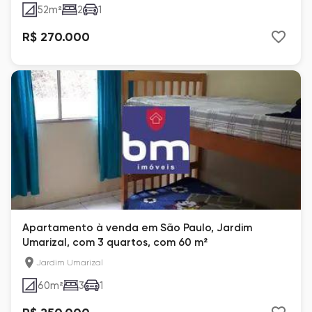
52
m²
2
1
R$ 270.000
Apartamento à venda em São Paulo, Jardim
Umarizal, com 3 quartos, com 60 m²
Jardim Umarizal
60
m²
3
1