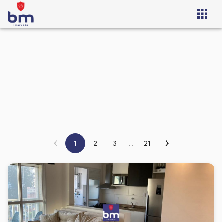
1
2
3
...
21