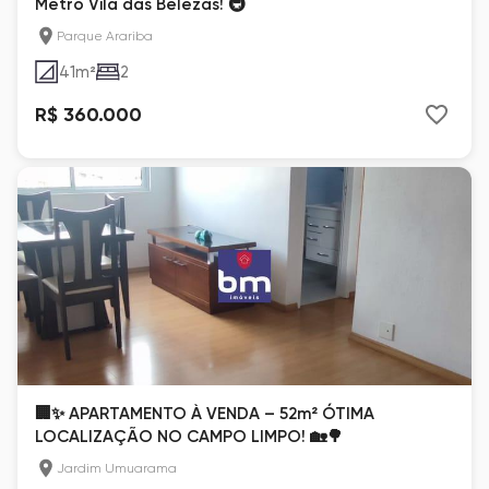
Metrô Vila das Belezas! 🚇
Parque Arariba
41
m²
2
R$ 360.000
🏢✨ APARTAMENTO À VENDA – 52m² ÓTIMA
LOCALIZAÇÃO NO CAMPO LIMPO! 🏡🌳
Jardim Umuarama