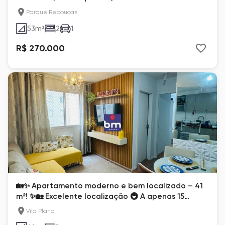
Parque Reboucas
53
m²
2
1
R$ 270.000
🏡✨ Apartamento moderno e bem localizado – 41
m²! ✨🏡 Excelente localização 🚇 A apenas 15
minutos do metrô
Vila Plana