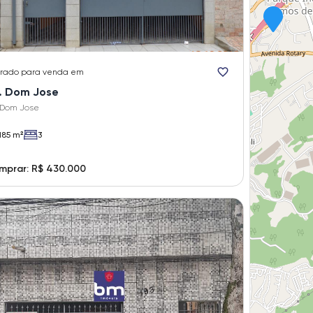
rado
para venda em
. Dom Jose
 Dom Jose
185 m²
3
mprar: R$ 430.000