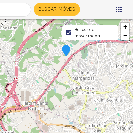
BUSCAR IMÓVEIS
+
Buscar ao
−
mover mapa