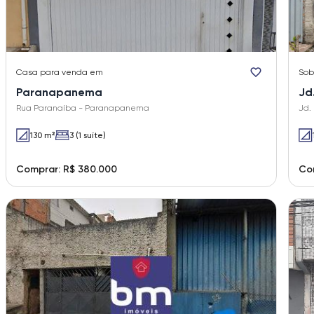
Casa
para venda em
Sob
Paranapanema
Jd
Rua Paranaíba - Paranapanema
Jd.
130 m²
3 (1 suíte)
Comprar: R$ 380.000
Co