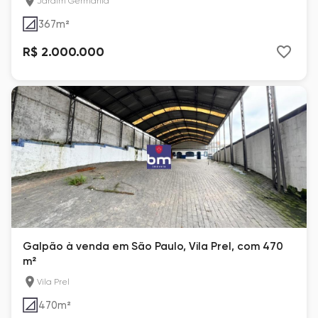
Jardim Germânia
367
m²
R$ 2.000.000
Galpão à venda em São Paulo, Vila Prel, com 470
m²
Vila Prel
470
m²