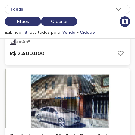
Galpão à venda e para locação em São Paulo,
Filtros
Ordenar
Santo Amaro, com 480 m²
Santo Amaro
Exibindo
18
resultados para:
Venda
-
Cidade
560
m²
R$ 2.400.000