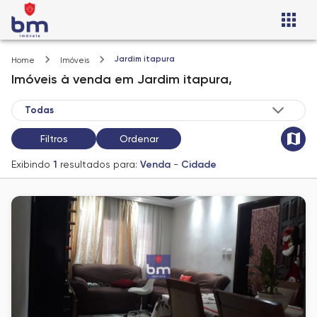
Jardim itapura
Home
Imóveis
Imóveis
à venda
em
Jardim itapura,
Filtros
Ordenar
Exibindo
1
resultados para:
Venda
-
Cidade