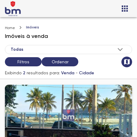
Imóveis
Home
Imóveis
à venda
Filtros
Ordenar
Exibindo
2
resultados para:
Venda
-
Cidade