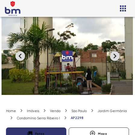
Home
Imóveis
Venda
São Paulo
Jardim Germânia
AP2298
Condomínio Serra Ribeiro I
Fotos
Mapa