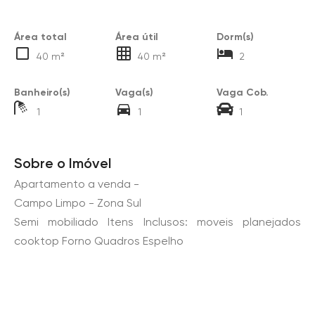
Área total
Área útil
Dorm(s)
40 m²
40 m²
2
Banheiro(s)
Vaga(s)
Vaga Cob.
1
1
1
Sobre o Imóvel
Apartamento a venda -
Campo Limpo - Zona Sul
Semi mobiliado Itens Inclusos: moveis planejados
cooktop Forno Quadros Espelho