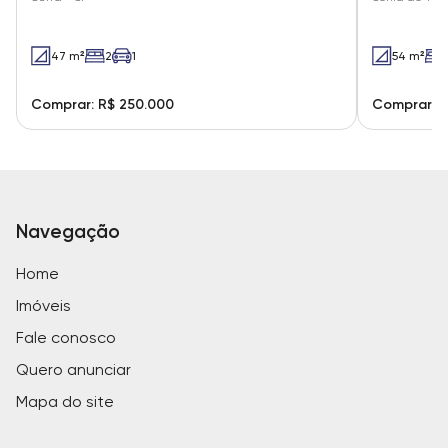
47 m²
2
1
54 m²
Comprar: R$ 250.000
Comprar: R
Navegação
Home
Imóveis
Fale conosco
Quero anunciar
Mapa do site