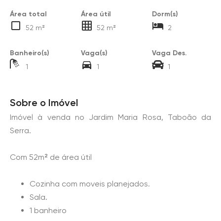
Área total
Área útil
Dorm(s)
52 m²
52 m²
2
Banheiro(s)
Vaga(s)
Vaga Des.
1
1
1
Sobre o Imóvel
Imóvel à venda no Jardim Maria Rosa, Taboão da
Serra.
Com 52m² de área útil
Cozinha com moveis planejados.
Sala.
1 banheiro