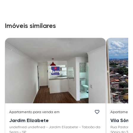
Imóveis similares
Apartamento
para venda em
Apartament
Jardim Elizabete
Vila Sôni
undefined undefined - Jardim Elizabete - Taboão da
Rua Pastor Se
Serra - SP
Sônia do Tab