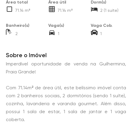
Área total
Área útil
Dorm(s)
71.14 m²
71.14 m²
2 (1 suíte)
Banheiro(s)
Vaga(s)
Vaga Cob.
2
1
1
Sobre o Imóvel
Imperdível oportunidade de venda na Guilhermina,
Praia Grande!
Com 71.14m² de área útil, este belíssimo imóvel conta
com 2 banheiros sociais, 2 dormitórios (sendo 1 suíte),
cozinha, lavanderia e varanda gourmet. Além disso,
possui 1 sala de estar, 1 sala de jantar e 1 vaga
coberta.