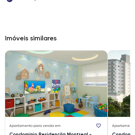
Imóveis similares
Apartamento
para venda em
Apartament
Condominio Residencila Montreal -
Condominio Re