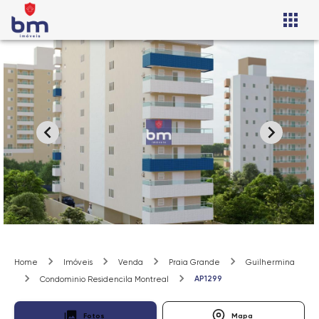
Home
Imóveis
Venda
Praia Grande
Guilhermina
AP1299
Condominio Residencila Montreal
Fotos
Mapa