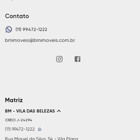
Contato
(11) 99472-1222
bmimoveis@bmimoveis.com.br
Matriz
BM - VILA DAS BELEZAS
CRECI
J-24294
(11) 99472-1222
Rua Miguel da Silva, 54 - Vila Plana