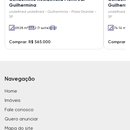
Guilhermina
Guilherm
undefined undefined - Guilhermina - Praia Grande -
undefined un
SP
SP
69.28 m²
2 (1 suíte)
1
74.14 m²
Comprar: R$ 565.000
Comprar: R
Navegação
Home
Imóveis
Fale conosco
Quero anunciar
Mapa do site