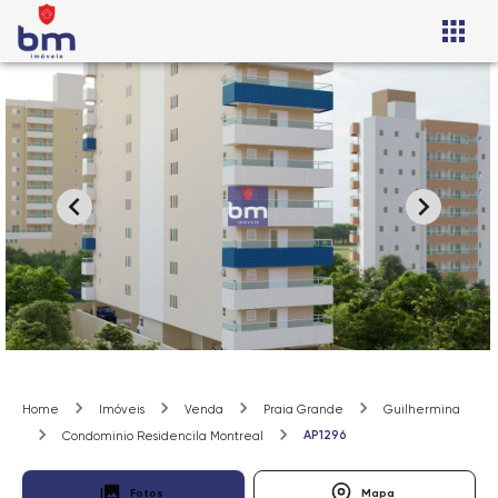
Home
Imóveis
Venda
Praia Grande
Guilhermina
AP1296
Condominio Residencila Montreal
Fotos
Mapa