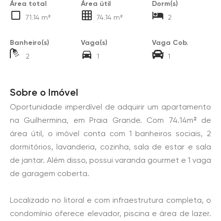
Área total
Área útil
Dorm(s)
71.14 m²
74.14 m²
2
Banheiro(s)
Vaga(s)
Vaga Cob.
2
1
1
Sobre o Imóvel
Oportunidade imperdível de adquirir um apartamento
na Guilhermina, em Praia Grande. Com 74.14m² de
área útil, o imóvel conta com 1 banheiros sociais, 2
dormitórios, lavanderia, cozinha, sala de estar e sala
de jantar. Além disso, possui varanda gourmet e 1 vaga
de garagem coberta.
Localizado no litoral e com infraestrutura completa, o
condomínio oferece elevador, piscina e área de lazer.