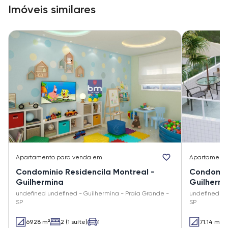
Imóveis similares
Apartamento
para venda em
Apartament
Condominio Residencila Montreal -
Condominio Re
Guilhermina
Guilherm
undefined undefined - Guilhermina - Praia Grande -
undefined un
SP
SP
69.28 m²
2 (1 suíte)
1
71.14 m²