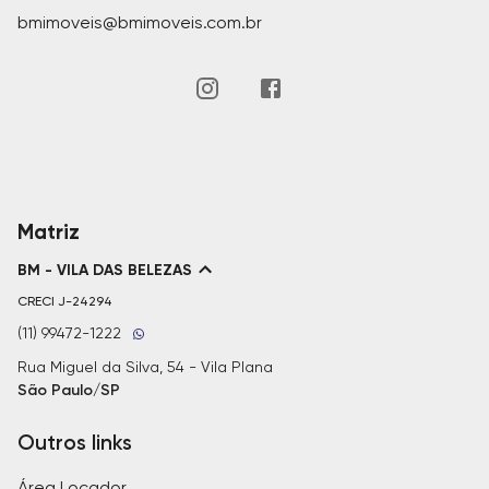
bmimoveis@bmimoveis.com.br
Matriz
BM - VILA DAS BELEZAS
CRECI
J-24294
(11) 99472-1222
Rua Miguel da Silva, 54 - Vila Plana
São Paulo/SP
Outros links
Área Locador