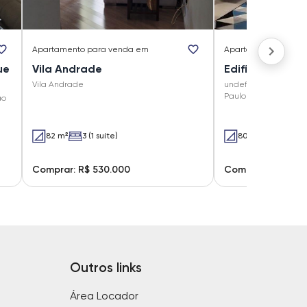
Apartamento
para venda em
Apartamento
para 
ue
Vila Andrade
Vila Andrade
undefined undefined 
Paulo - SP
ão
82 m²
3 (1 suíte)
80 m²
3 (3 suít
Comprar: R$ 530.000
Comprar: R$ 530.
Outros links
Área Locador