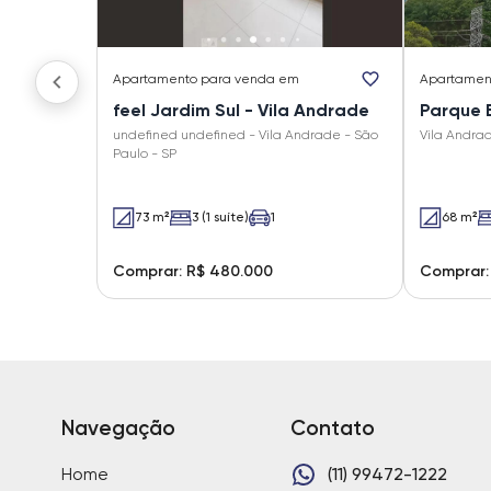
Apartamento
para venda em
Apartamen
feel Jardim Sul - Vila Andrade
Parque B
undefined undefined - Vila Andrade - São
Vila Andra
Paulo - SP
73 m²
3 (1 suíte)
1
68 m²
Comprar: R$ 480.000
Comprar:
Navegação
Contato
Home
(11) 99472-1222