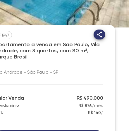
P1947
partamento à venda em São Paulo, Vila
ndrade, com 3 quartos, com 80 m²,
arque Brasil
la Andrade - São Paulo - SP
alor Venda
R$ 490.000
/
mês
ndomínio
R$ 876
/
TU
R$ 140