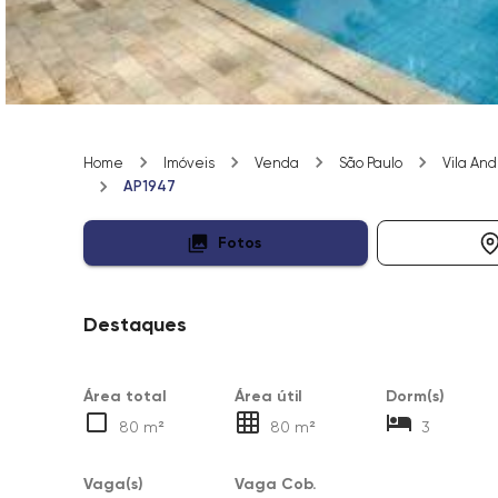
Home
Imóveis
Venda
São Paulo
Vila An
AP1947
Fotos
Destaques
Área total
Área útil
Dorm(s)
80 m²
80 m²
3
Vaga(s)
Vaga Cob.