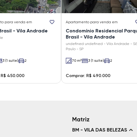
to
para venda em
Apartamento
para venda em
rasil - Vila Andrade
Condomínio Residencial Parq
Brasil - Vila Andrade
de
undefined undefined - Vila Andrade - S
Paulo - SP
3 (1 suíte)
2
70 m²
3 (1 suíte)
2
 R$ 450.000
Comprar: R$ 490.000
Matriz
BM - VILA DAS BELEZAS