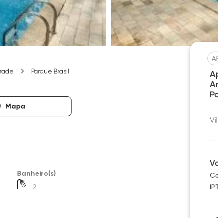
A
drade
Parque Brasil
A
A
P
Mapa
Vi
V
Banheiro(s)
Co
2
IP