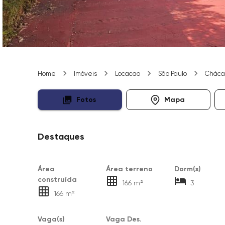
Home
Imóveis
Locacao
São Paulo
Chácar
Fotos
Mapa
Destaques
Área
Área terreno
Dorm(s)
construída
166 m²
3
166 m²
Vaga(s)
Vaga Des.