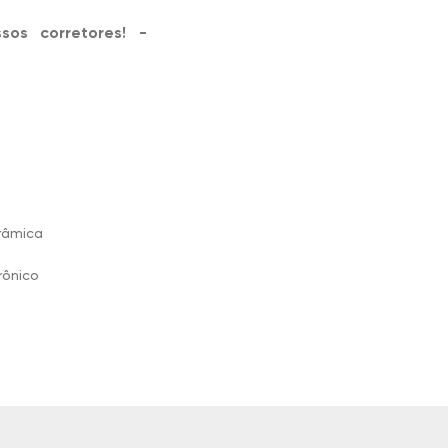
os corretores! -
râmica
rônico