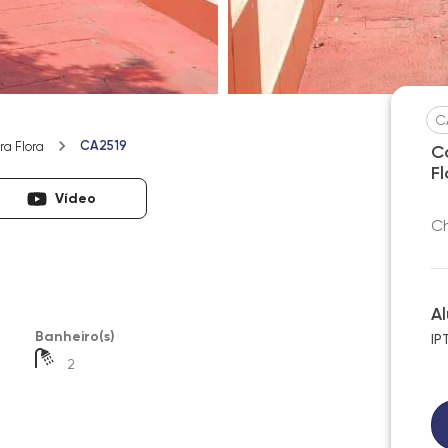
C
CA2519
a Flora
C
F
Vídeo
Ch
A
Banheiro(s)
IP
2