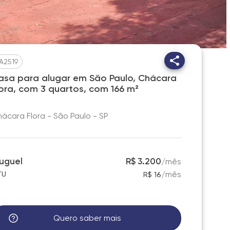
A2519
asa para alugar em São Paulo, Chácara
lora, com 3 quartos, com 166 m²
ácara Flora - São Paulo - SP
luguel
R$ 3.200
/
mês
/
mês
TU
R$ 16
Quero saber mais