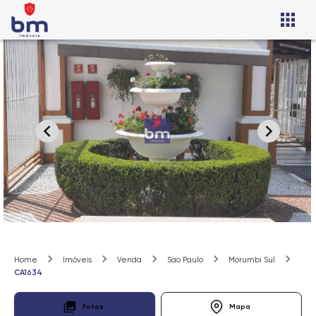
Home
Imóveis
Venda
São Paulo
Morumbi Sul
CA1634
Fotos
Mapa