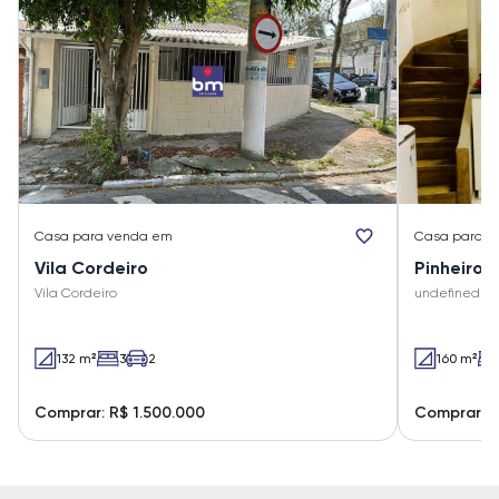
Casa
para venda em
Casa
para v
Vila Cordeiro
Pinheiros
Vila Cordeiro
undefined und
132 m²
3
2
160 m²
Comprar: R$ 1.500.000
Comprar: R