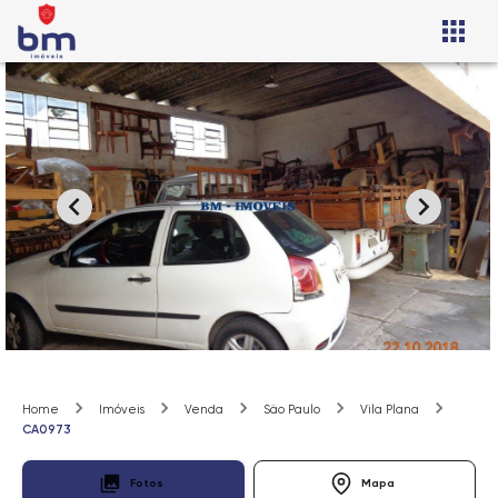
Home
Imóveis
Venda
São Paulo
Vila Plana
CA0973
Fotos
Mapa