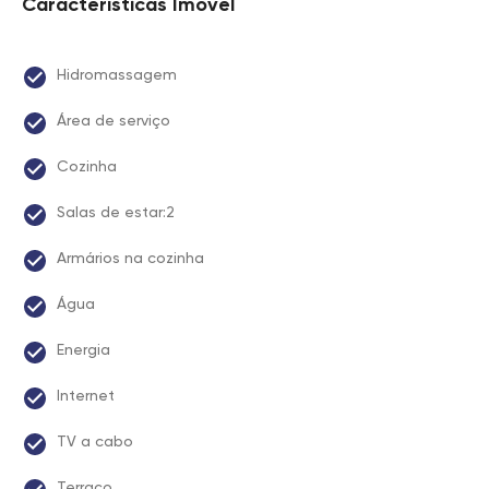
Características Imóvel
Hidromassagem
Área de serviço
Cozinha
Salas de estar:2
Armários na cozinha
Água
Energia
Internet
TV a cabo
Terraço