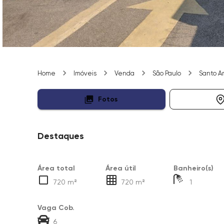
Home
Imóveis
Venda
São Paulo
Santo A
Fotos
Destaques
Área total
Área útil
Banheiro(s)
720 m²
720 m²
1
Vaga Cob.
6