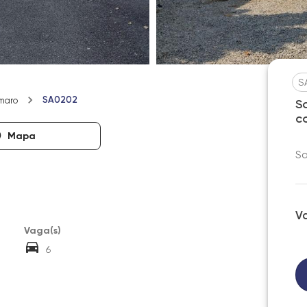
S
SA0202
maro
S
c
Mapa
Sa
V
Vaga(s)
6