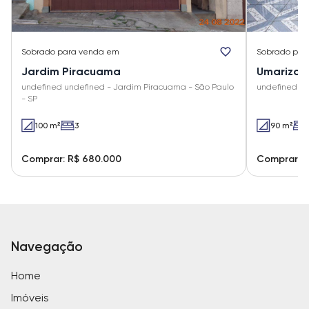
Sobrado
para venda em
Sobrado
par
Jardim Piracuama
Umarizal
undefined undefined - Jardim Piracuama - São Paulo
undefined un
- SP
100 m²
3
90 m²
Comprar: R$ 680.000
Comprar: 
Navegação
Home
Imóveis