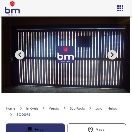
Home
Imóveis
Venda
São Paulo
Jardim Helga
SO0096
Fotos
Mapa