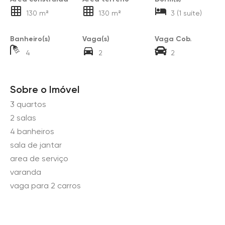
130 m²
130 m²
3 (1 suíte)
Banheiro(s)
Vaga(s)
Vaga Cob.
4
2
2
Sobre o Imóvel
3 quartos
2 salas
4 banheiros
sala de jantar
area de serviço
varanda
vaga para 2 carros