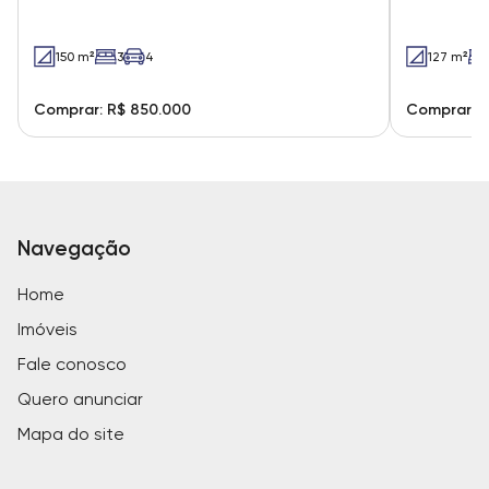
150 m²
3
4
127 m²
Comprar: R$ 850.000
Comprar: R
Navegação
Home
Imóveis
Fale conosco
Quero anunciar
Mapa do site