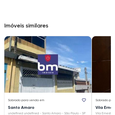
Imóveis similares
Sobrado
para venda em
Sobrado
par
Santo Amaro
Vila Erne
undefined undefined - Santo Amaro - São Paulo - SP
Vila Ernesto