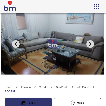
Home
Imóveis
Venda
São Paulo
Vila Plana
SO0291
Fotos
Mapa