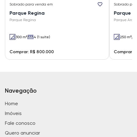
Sobrado
para venda em
Sobrado
par
Parque Regina
Parque A
Parque Regina
Parque Arari
300 m²
4 (1 suíte)
250 m²
Comprar: R$ 800.000
Comprar: 
Navegação
Home
Imóveis
Fale conosco
Quero anunciar