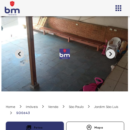
Home
Imóveis
Venda
São Paulo
Jardim São Luís
SO0643
Fotos
Mapa